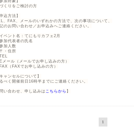
参加対象】
づくりをご検討の方
申込方法】
EL、FAX、メールのいずれかの方法で、次の事項について、
記のお問い合わせ／お申込みへご連絡ください。
イベント名：てにもりカフェ2月
参加代表者の氏名
参加人数
〒・住所
TEL
Eメール（メールでお申し込みの方）
FAX（FAXでお申し込みの方）
キャンセルについて】
るべく開催前日16時半までにご連絡ください。
問い合わせ、申し込みは
こちらから
】
1