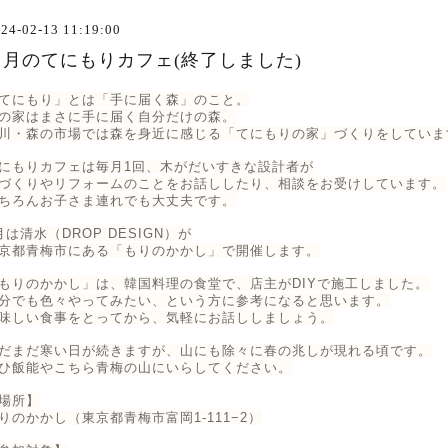
24-02-13 11:19:00
２月のてにもりカフェ(終了しました)
てにもり」とは「手に届く森」のこと。
の家はまさに手に届く自分だけの森。
川・森の市場では森を身近に感じる「てにもりの家」づくりをしていま
にもりカフェは毎月1回、木がだいすきな設計者が
づくりやリフォームのことをお話ししたり、相談をお受けしています。
ちろんお子さま連れでも大丈夫です。
月は清水（DROP DESIGN）が
京都青梅市にある「もりのかかし」で開催します。
もりのかかし」は、韓国料理の食堂で、店主がDIYで施工しました。
分でも色々やってみたい、という方に参考になると思います。
味しい食事をとってから、気軽にお話ししましょう。
だまだ寒い日が続きますが、山にも除々に春の兆しが現れる頃です。
ひ飯能やこちら青梅の山にいらしてください。
場所】
りのかかし（東京都青梅市富岡1-111−2）