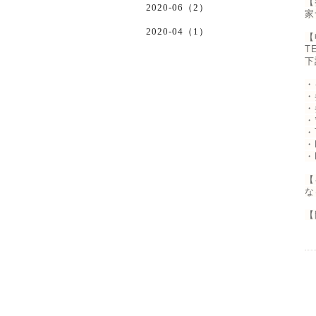
【
2020-06（2）
家
2020-04（1）
【
T
下
・
・
・
・
・
・
・
【
な
【