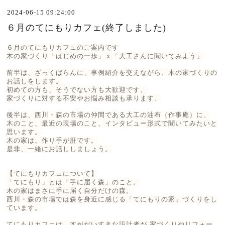
2024-06-15 09:24:00
６月のてにもりカフェ(終了しました)
６月のてにもりカフェのご案内です
木の家づくり「はじめの一歩」ｘ「大工さんに聞いてみよう」
前半は、ざっくばらんに、事例紹介を交えながら、木の家づくりの
お話しをします。
初めての方も、そうでない方も大歓迎です。
家づくりに対する不安やお悩み相談も承ります。
後半は、西川・森の市場の仲間である大工の油布（作事庵）に、
木のこと、最近の現場のこと、インタビュー形式で聞いてみたいと
思います。
木の家は、作り手が肝です。
是非、一緒にお話ししましょう。
【てにもりカフェについて】
「てにもり」とは「手に届く森」のこと。
木の家はまさに手に届く自分だけの森。
西川・森の市場では森を身近に感じる「てにもりの家」づくりをし
ています。
てにもりカフェは、木がだいすきな設計者が 家づくりやリフォー