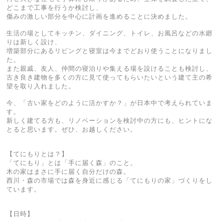
どこまで工事を行うか検討し、
傷みの激しい部分を中心に計画を進めることに決めました。
生活の場としてキッチン、ダイニング、トイレ、お風呂などの水廻
りは新しく設け、
増築部分にあるリビングと寝室は今までどおり使うことになりまし
た。
また親戚、友人、仲間の寝泊りや集える場を設けることも検討し、
古き良き建物を多くの方に見て使ってもらいたいという建て主の希
望を取り入れました。
今、「古い家をどのように活かすか？」が日本中で考えられていま
す。
新しく建てる方も、リノベーションを検討中の方にも、ヒントにな
とると思います。ぜひ、お越しください。
【てにもりとは？】
「てにもり」とは「手に届く森」のこと。
木の家はまさに手に届く自分だけの森。
西川・森の市場では森を身近に感じる「てにもりの家」づくりをし
ています。
【日時】